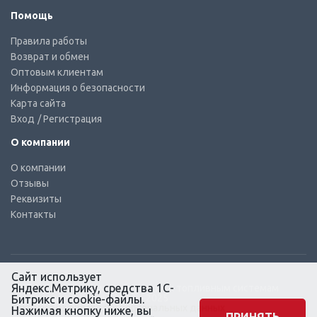
Помощь
Правила работы
Возврат и обмен
Оптовым клиентам
Информация о безопасности
Карта сайта
Вход
/ Регистрация
О компании
О компании
Отзывы
Реквизиты
Контакты
Сайт использует
Яндекс.Метрику, средства 1С-
© КТС-Дизель – Комплектующие к топливным системам
Все права защищены, 2003 – 2025
Битрикс и cookie-файлы.
Согласие на обработку персональных данных
Нажимая кнопку ниже, вы