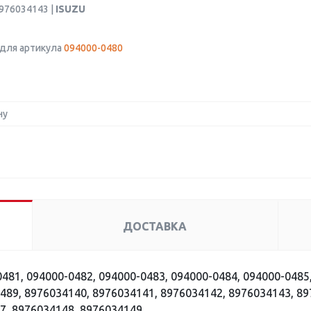
8976034143 |
ISUZU
для артикула
094000-0480
ну
ДОСТАВКА
481, 094000-0482, 094000-0483, 094000-0484, 094000-0485
489, 8976034140, 8976034141, 8976034142, 8976034143, 89
7, 8976034148, 8976034149