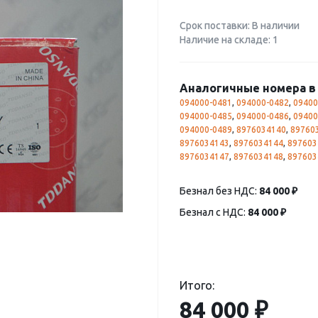
Срок поставки: В наличии
Наличие на складе: 1
Аналогичные номера в 
094000-0481
,
094000-0482
,
09400
094000-0485
,
094000-0486
,
09400
094000-0489
,
8976034140
,
89760
8976034143
,
8976034144
,
897603
8976034147
,
8976034148
,
897603
Безнал без НДС:
84 000 ₽
Безнал с НДС:
84 000 ₽
Итого:
84 000 ₽