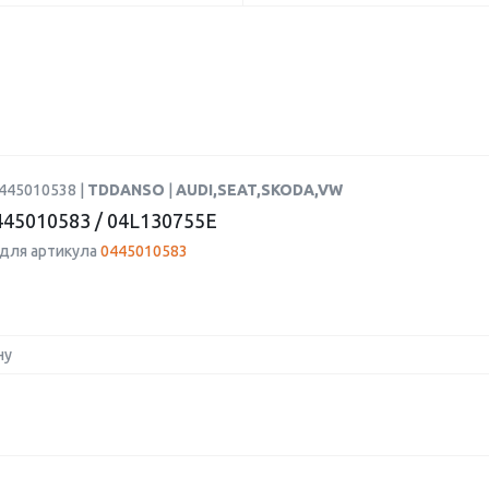
0445010538 |
TDDANSO
|
AUDI,SEAT,SKODA,VW
45010583 / 04L130755E
для артикула
0445010583
ну