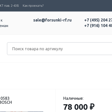
Т пав. 2-43Б
Как проехать?
sale@forsunki-rf.ru
+7 (495) 204 2
 к
+7 (916) 104 4
темам
10583
Наличные:
 BOSCH
78 000 ₽