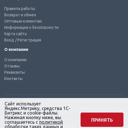
Правила работы
Возврат и обмен
Оптовым клиентам
Информация о безопасности
Карта сайта
Вход
/ Регистрация
О компании
О компании
Отзывы
Реквизиты
Контакты
Сайт использует
Яндекс.Метрику, средства 1С-
© КТС-Дизель – Комплектующие к топливным системам
Все права защищены, 2003 – 2025
Битрикс и cookie-файлы.
Согласие на обработку персональных данных
Нажимая кнопку ниже, вы
ПРИНЯТЬ
соглашаетесь с
политикой
Сайт создан в маркетинговом
обработки
таких данных и