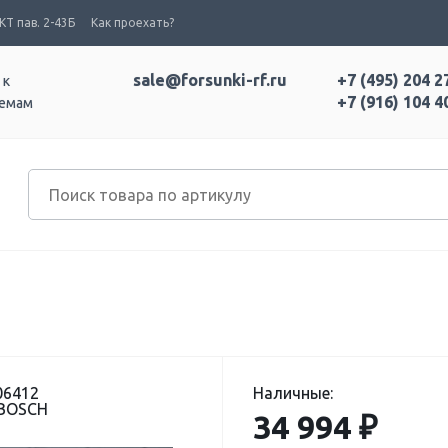
Т пав. 2-43Б
Как проехать?
sale@forsunki-rf.ru
+7 (495) 204 2
 к
+7 (916) 104 4
темам
06412
Наличные:
 BOSCH
34 994 ₽