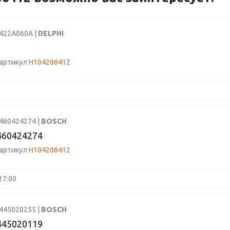
9422A060A |
DELPHI
 артикул
H104206412
0460424274 |
BOSCH
460424274
 артикул
H104206412
17:00
0445020255 |
BOSCH
445020119