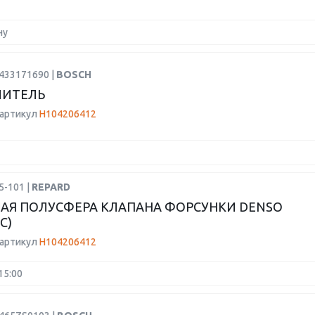
ну
0433171690 |
BOSCH
ЛИТЕЛЬ
 артикул
H104206412
5-101 |
REPARD
АЯ ПОЛУСФЕРА КЛАПАНА ФОРСУНКИ DENSO
C)
 артикул
H104206412
15:00