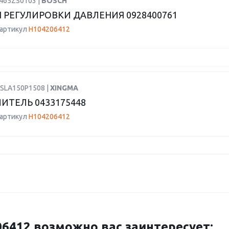
1465ZS0103 |
BOSCH
 РЕГУЛИРОВКИ ДАВЛЕНИЯ 0928400761
 артикул
H104206412
DSLA150P1508 |
XINGMA
ИТЕЛЬ 0433175448
 артикул
H104206412
412 возможно вас заинтересует: