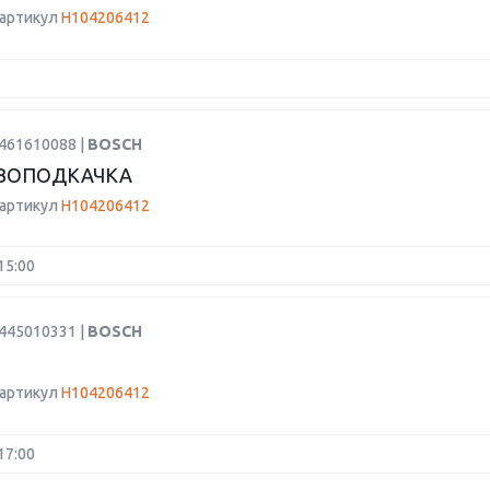
 артикул
H104206412
9461610088 |
BOSCH
ВОПОДКАЧКА
 артикул
H104206412
15:00
0445010331 |
BOSCH
 артикул
H104206412
17:00