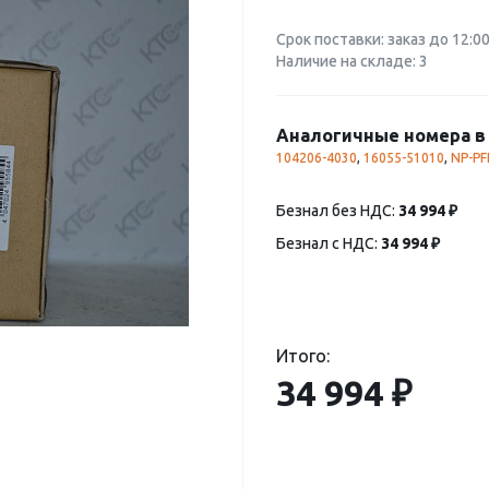
Срок поставки: заказ до 12:0
Наличие на складе: 3
Аналогичные номера в 
104206-4030
,
16055-51010
,
NP-P
Безнал без НДС:
34 994 ₽
Безнал с НДС:
34 994 ₽
Итого:
34 994 ₽