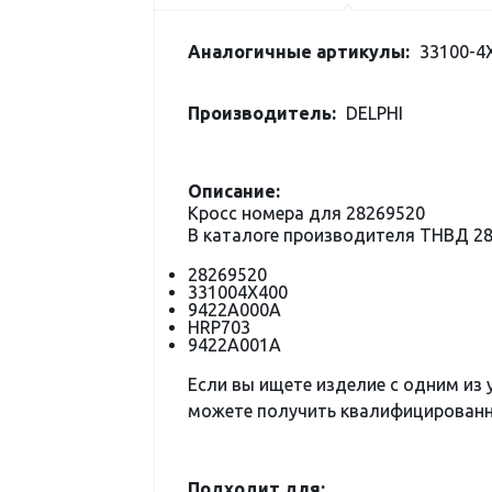
Аналогичные артикулы:
33100-4X
Производитель:
DELPHI
Описание:
Кросс номера для 28269520
В каталоге производителя ТНВД 2
28269520
331004X400
9422A000A
HRP703
9422A001A
Если вы ищете изделие с одним из
можете получить квалифицированну
Подходит для: