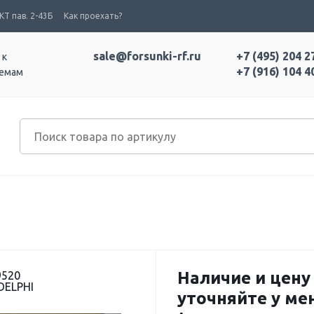
Т пав. 2-43Б
Как проехать?
sale@forsunki-rf.ru
+7 (495) 204 2
 к
+7 (916) 104 4
темам
Наличие и цену
9520
DELPHI
уточняйте у м