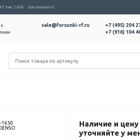
Т пав. 2-43Б
Как проехать?
sale@forsunki-rf.ru
+7 (495) 204 2
 к
+7 (916) 104 4
темам
Наличие и цену
-1630
 DENSO
уточняйте у м