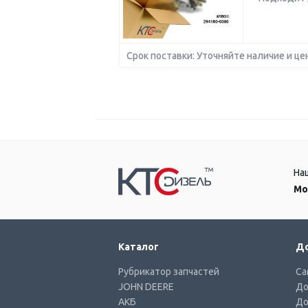
Срок поставки: Уточняйте наличие и це
На
Мо
Каталог
До
Рубрикатор запчастей
Са
JOHN DEERE
До
АКБ
До