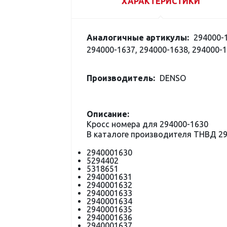
ХАРАКТЕРИСТИКИ
Аналогичные артикулы:
294000-1
294000-1637, 294000-1638, 294000-1
Производитель:
DENSO
Описание:
Кросс номера для 294000-1630
В каталоге производителя ТНВД 2
2940001630
5294402
5318651
2940001631
2940001632
2940001633
2940001634
2940001635
2940001636
2940001637