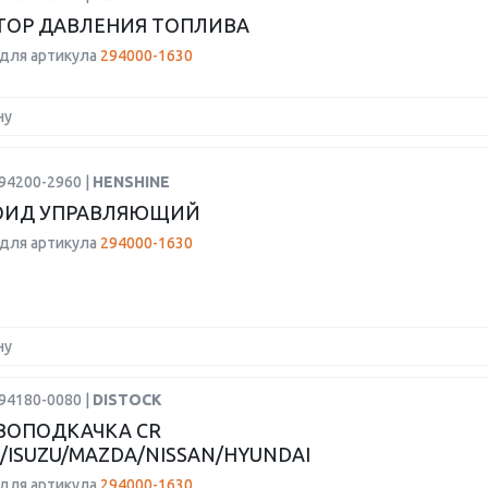
ТОР ДАВЛЕНИЯ ТОПЛИВА
для артикула
294000-1630
ну
94200-2960 |
HENSHINE
ОИД УПРАВЛЯЮЩИЙ
для артикула
294000-1630
ну
94180-0080 |
DISTOCK
ВОПОДКАЧКА CR
/ISUZU/MAZDA/NISSAN/HYUNDAI
для артикула
294000-1630