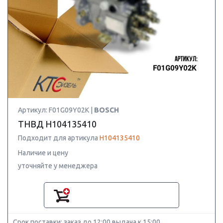
Артикул: F01G09Y02K |
BOSCH
ТНВД H104135410
Подходит для артикула
H104135410
Наличие и цену
уточняйте у менеджера
Срок поставки: заказ до 12:00 выдача к 15:00