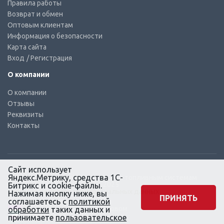
Правила работы
Возврат и обмен
Оптовым клиентам
Информация о безопасности
Карта сайта
Вход
/ Регистрация
О компании
О компании
Отзывы
Реквизиты
Контакты
Сайт использует
Яндекс.Метрику, средства 1С-
© КТС-Дизель – Комплектующие к топливным системам
Все права защищены, 2003 – 2025
Битрикс и cookie-файлы.
Согласие на обработку персональных данных
Нажимая кнопку ниже, вы
ПРИНЯТЬ
соглашаетесь с
политикой
Сайт создан в маркетинговом
обработки
таких данных и
агентстве KLUEV.BZ
принимаете
пользовательское