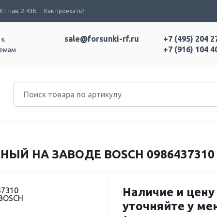
Т пав. 2-43Б
Как проехать?
sale@forsunki-rf.ru
+7 (495) 204 2
 к
+7 (916) 104 4
темам
ЫЙ НА ЗАВОДЕ BOSCH 0986437310
Наличие и цену
37310
 BOSCH
уточняйте у м