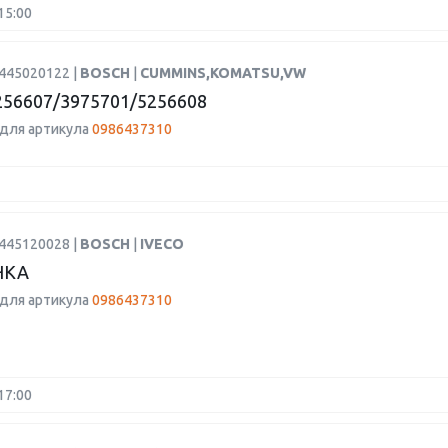
15:00
0445020122 |
BOSCH
|
CUMMINS,KOMATSU,VW
56607/3975701/5256608
для артикула
0986437310
0445120028 |
BOSCH
|
IVECO
НКА
для артикула
0986437310
17:00