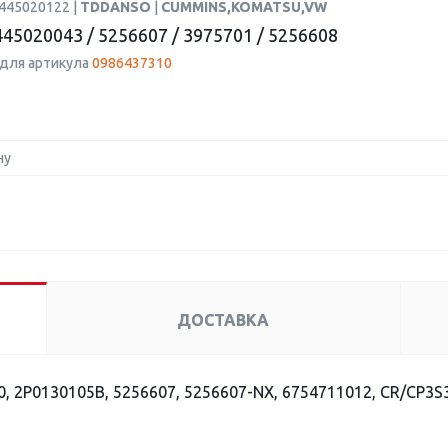
0445020122 |
TDDANSO
|
CUMMINS,KOMATSU,VW
45020043 / 5256607 / 3975701 / 5256608
для артикула
0986437310
ну
ДОСТАВКА
, 2P0130105B, 5256607, 5256607-NX, 6754711012, CR/CP3S