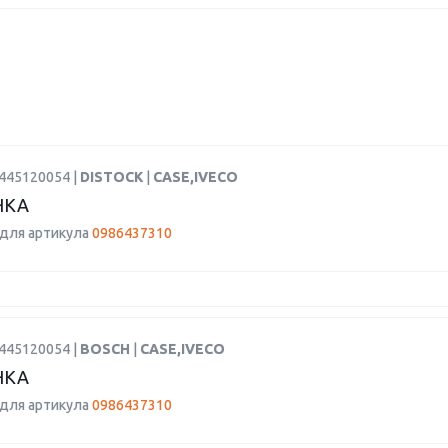
0445120054 |
DISTOCK
|
CASE,IVECO
НКА
для артикула
0986437310
0445120054 |
BOSCH
|
CASE,IVECO
НКА
для артикула
0986437310