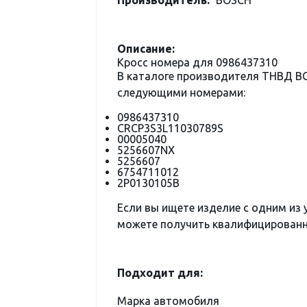
Производитель:
BOSCH
Описание:
Кросс номера для 0986437310
В каталоге производителя ТНВД 
следующими номерами:
0986437310
CRCP3S3L11030789S
00005040
5256607NX
5256607
6754711012
2P0130105B
Если вы ищете изделие с одним из
можете получить квалифицированну
Подходит для:
Марка автомобиля