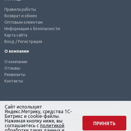
Правила работы
Возврат и обмен
Оптовым клиентам
Информация о безопасности
Карта сайта
Вход
/ Регистрация
О компании
О компании
Отзывы
Реквизиты
Контакты
Сайт использует
Яндекс.Метрику, средства 1С-
© КТС-Дизель – Комплектующие к топливным системам
Все права защищены, 2003 – 2025
Битрикс и cookie-файлы.
Согласие на обработку персональных данных
Нажимая кнопку ниже, вы
ПРИНЯТЬ
соглашаетесь с
политикой
Сайт создан в маркетинговом
обработки
таких данных и