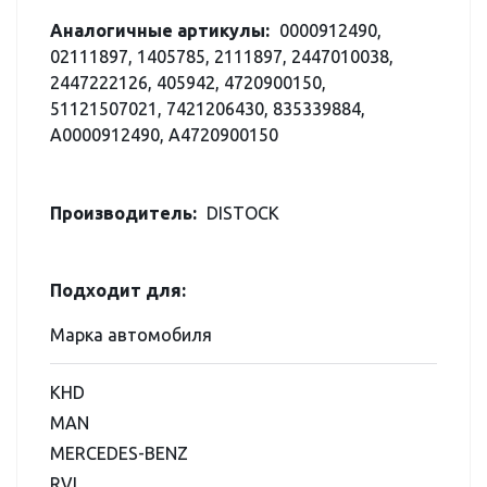
Аналогичные артикулы:
0000912490,
02111897, 1405785, 2111897, 2447010038,
2447222126, 405942, 4720900150,
51121507021, 7421206430, 835339884,
A0000912490, A4720900150
Производитель:
DISTOCK
Подходит для:
Марка автомобиля
KHD
MAN
MERCEDES-BENZ
RVI