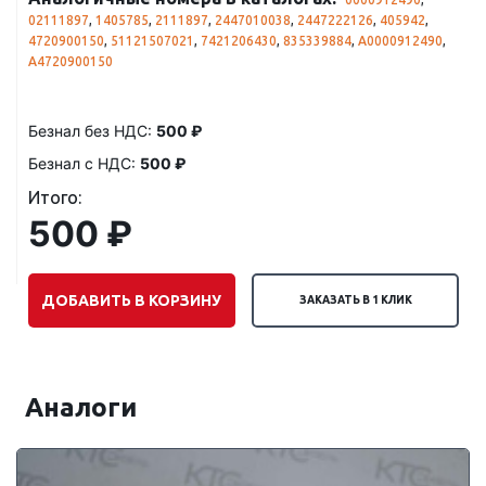
02111897
,
1405785
,
2111897
,
2447010038
,
2447222126
,
405942
,
4720900150
,
51121507021
,
7421206430
,
835339884
,
A0000912490
,
A4720900150
Безнал без НДС:
500 ₽
Безнал с НДС:
500 ₽
Итого:
500 ₽
ДОБАВИТЬ В КОРЗИНУ
ЗАКАЗАТЬ В 1 КЛИК
Аналоги