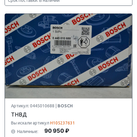
Срок поставки: В наличии
Артикул: 0445010688 |
BOSCH
ТНВД
Вы искали артикул
H105237631
90 950 ₽
Наличные: