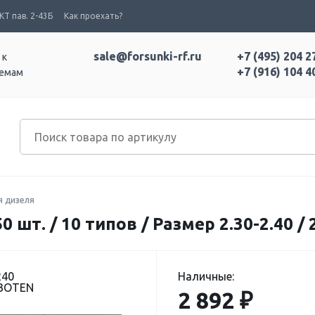
Т пав. 2-43Б
Как проехать?
sale@forsunki-rf.ru
+7 (495) 204 2
 к
+7 (916) 104 4
темам
я дизеля
шт. / 10 типов / Размер 2.30-2.40 / 
240
Наличные:
 BOTEN
2 892 ₽