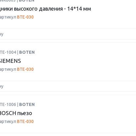
YWK0003 |
BOTEN
ники высокого давления - 14*14 мм
 артикул
BTE-030
ну
TE-1004 |
BOTEN
SIEMENS
 артикул
BTE-030
ну
TE-1006 |
BOTEN
BOSCH пьезо
 артикул
BTE-030