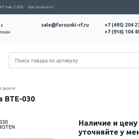
Т пав. 2-43Б
Как проехать?
sale@forsunki-rf.ru
+7 (495) 204 2
 к
+7 (916) 104 4
темам
я дизеля
а BTE-030
Наличие и цену
030
 BOTEN
уточняйте у м