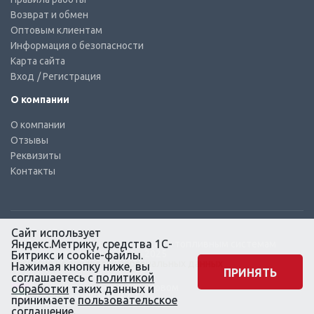
Возврат и обмен
Оптовым клиентам
Информация о безопасности
Карта сайта
Вход
/ Регистрация
О компании
О компании
Отзывы
Реквизиты
Контакты
Сайт использует
Яндекс.Метрику, средства 1С-
© КТС-Дизель – Комплектующие к топливным системам
Все права защищены, 2003 – 2025
Битрикс и cookie-файлы.
Согласие на обработку персональных данных
Нажимая кнопку ниже, вы
ПРИНЯТЬ
соглашаетесь с
политикой
Сайт создан в маркетинговом
обработки
таких данных и
агентстве KLUEV.BZ
принимаете
пользовательское
соглашение
.