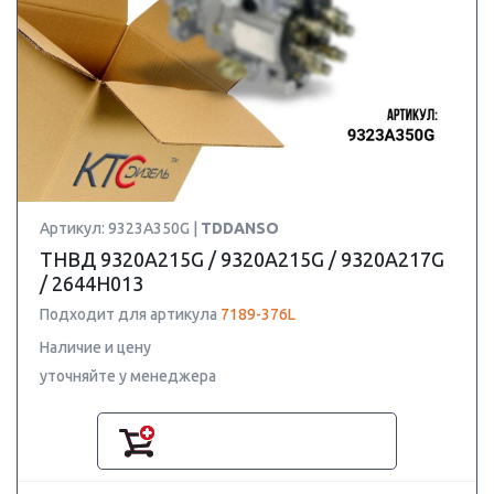
Артикул: 9323A350G |
TDDANSO
ТНВД 9320A215G / 9320A215G / 9320A217G
/ 2644H013
Подходит для артикула
7189-376L
Наличие и цену
уточняйте у менеджера