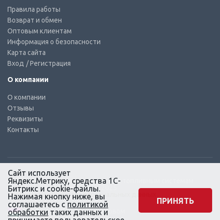
Правила работы
Возврат и обмен
Оптовым клиентам
Информация о безопасности
Карта сайта
Вход
/ Регистрация
О компании
О компании
Отзывы
Реквизиты
Контакты
Сайт использует
Яндекс.Метрику, средства 1С-
© КТС-Дизель – Комплектующие к топливным системам
Все права защищены, 2003 – 2025
Битрикс и cookie-файлы.
Согласие на обработку персональных данных
Нажимая кнопку ниже, вы
ПРИНЯТЬ
соглашаетесь с
политикой
Сайт создан в маркетинговом
обработки
таких данных и
агентстве KLUEV.BZ