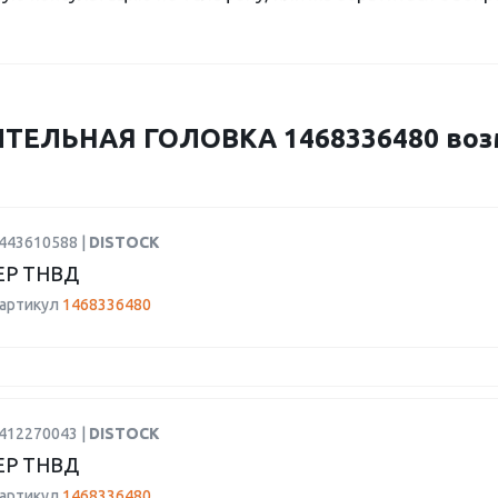
ТЕЛЬНАЯ ГОЛОВКА 1468336480 воз
9443610588 |
DISTOCK
Р ТНВД
 артикул
1468336480
9412270043 |
DISTOCK
Р ТНВД
 артикул
1468336480