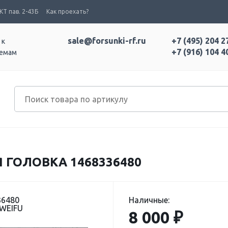
Т пав. 2-43Б
Как проехать?
sale@forsunki-rf.ru
+7 (495) 204 2
 к
+7 (916) 104 4
темам
 ГОЛОВКА 1468336480
36480
Наличные:
 WEIFU
8 000 ₽