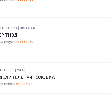
1418415073 |
DISTOCK
Р ТНВД
 артикул
1468336480
184-083L |
YAKE
ДЕЛИТЕЛЬНАЯ ГОЛОВКА
 артикул
1468336480