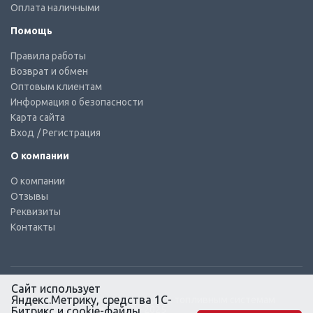
Оплата наличными
Помощь
Правила работы
Возврат и обмен
Оптовым клиентам
Информация о безопасности
Карта сайта
Вход
/ Регистрация
О компании
О компании
Отзывы
Реквизиты
Контакты
Сайт использует
Яндекс.Метрику, средства 1С-
© КТС-Дизель – Комплектующие к топливным системам
Все права защищены, 2003 – 2025
Битрикс и cookie-файлы.