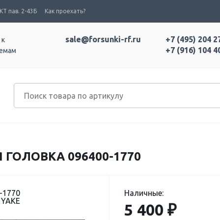
Т пав. 2-43Б
Как проехать?
sale@forsunki-rf.ru
+7 (495) 204 2
 к
+7 (916) 104 4
темам
ГОЛОВКА 096400-1770
-1770
Наличные:
 YAKE
5 400 ₽