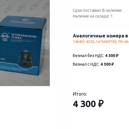
Срок поставки: В наличии
Наличие на складе: 1
Аналогичные номера в 
146402-4320
,
1676069T00
,
YK146
Безнал без НДС:
4 300 ₽
Безнал с НДС:
4 300 ₽
Итого:
4 300 ₽