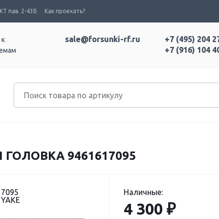
Т пав. 2-43Б
Как проехать?
sale@forsunki-rf.ru
+7 (495) 204 2
 к
+7 (916) 104 4
темам
 ГОЛОВКА 9461617095
17095
Наличные:
 YAKE
4 300 ₽