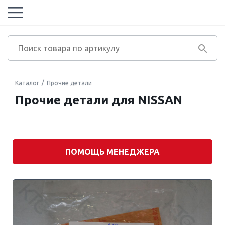
Каталог
Прочие детали
Прочие детали для NISSAN
Марка
автомобиля
Модель
двигателя
ПОМОЩЬ МЕНЕДЖЕРА
Модель
автомобиля
Экологический
класс