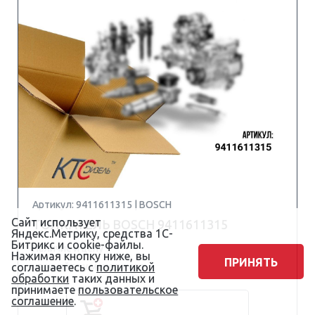
Артикул: 9411611315 | BOSCH
Сайт использует
ТОЛКАТЕЛЬ BOSCH 9411611315
Яндекс.Метрику, средства 1С-
Битрикс и cookie-файлы.
Наличие и цену
Нажимая кнопку ниже, вы
ПРИНЯТЬ
соглашаетесь с
уточняйте у менеджера
политикой
обработки
таких данных и
принимаете
пользовательское
соглашение
.