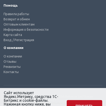
Помощь
Правила работы
Возврат и обмен
Оптовым клиентам
Информация о безопасности
Карта сайта
Вход
/ Регистрация
О компании
О компании
Отзывы
Реквизиты
Контакты
Сайт использует
Яндекс.Метрику, средства 1С-
© КТС-Дизель – Комплектующие к топливным системам
Все права защищены, 2003 – 2025
Битрикс и cookie-файлы.
Согласие на обработку персональных данных
Нажимая кнопку ниже, вы