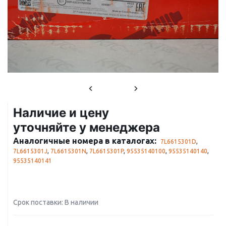
Наличие и цену
уточняйте у менеджера
Аналогичные номера в каталогах:
7L6615301D
,
7L6615301J
,
7L6615301N
,
7L6615301P
,
95535140100
,
95535140140
,
95535140141
Срок поставки: В наличии