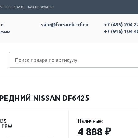
Т пав. 2-43Б
Как проехать?
sale@forsunki-rf.ru
+7 (495) 204 2
 к
+7 (916) 104 4
темам
ЕДНИЙ NISSAN DF6425
425
Наличные:
: TRW
4 888 ₽