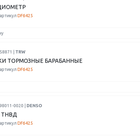
ЦИОМЕТР
 артикул
DF6425
ну
S8871 |
TRW
И ТОРМОЗНЫЕ БАРАБАННЫЕ
 артикул
DF6425
98011-0020 |
DENSO
 ТНВД
 артикул
DF6425