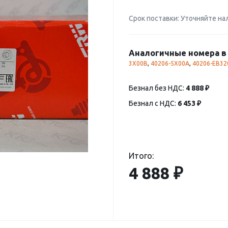
Срок поставки: Уточняйте на
Аналогичные номера в 
3X00B
,
40206-5X00A
,
40206-EB32
Безнал без НДС:
4 888 ₽
Безнал с НДС:
6 453 ₽
Итого:
4 888 ₽