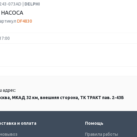
7243-073AD |
DELPHI
 НАСОСА
 артикул
DF4830
17:00
ш адрес:
сква, МКАД 32 км, внешняя сторона, ТК ТРАКТ пав. 2-43Б
ставка и оплата
Помощь
мовывоз
Правила работы