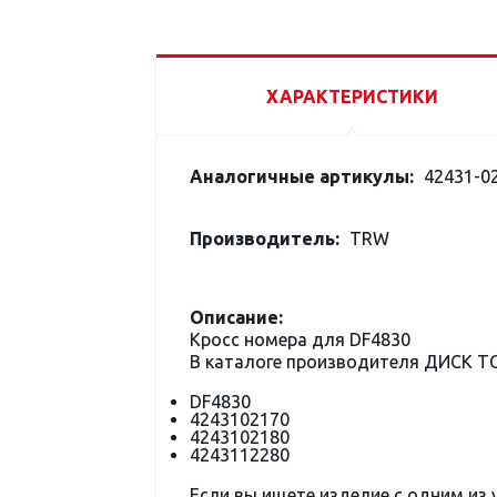
ХАРАКТЕРИСТИКИ
Аналогичные артикулы:
42431-02
Производитель:
TRW
Описание:
Кросс номера для DF4830
В каталоге производителя ДИСК 
DF4830
4243102170
4243102180
4243112280
Если вы ищете изделие с одним из