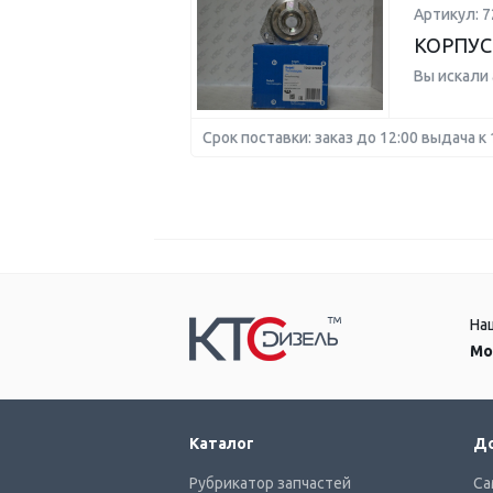
Артикул: 
КОРПУС
Вы искали
Срок поставки: заказ до 12:00 выдача к 
На
Мо
Каталог
До
Рубрикатор запчастей
Са