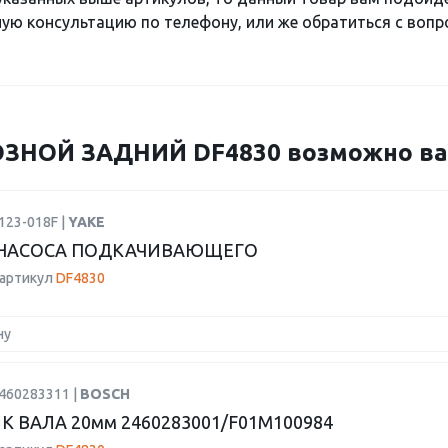
ю консультацию по телефону, или же обратиться с вопро
НОЙ ЗАДНИЙ DF4830 возможно вас
123-018F |
YAKE
 НАСОСА ПОДКАЧИВАЮЩЕГО
 артикул
DF4830
ну
1460283311 |
BOSCH
К ВАЛА 20мм 2460283001/F01M100984