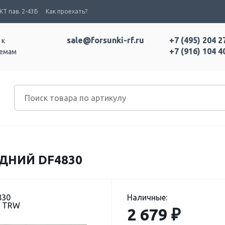
Т пав. 2-43Б
Как проехать?
sale@forsunki-rf.ru
+7 (495) 204 2
 к
+7 (916) 104 4
темам
ДНИЙ DF4830
830
Наличные:
: TRW
2 679 ₽