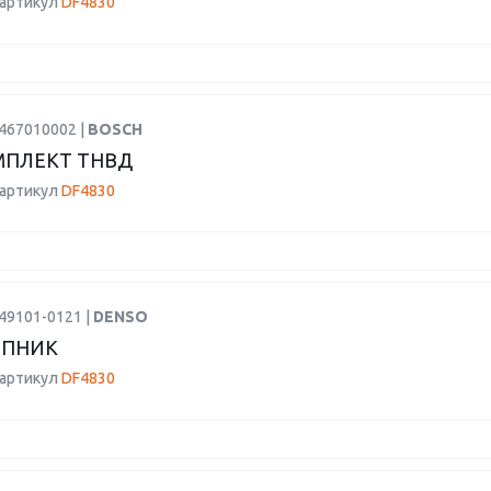
 артикул
DF4830
2467010002 |
BOSCH
МПЛЕКТ ТНВД
 артикул
DF4830
49101-0121 |
DENSO
ПНИК
 артикул
DF4830