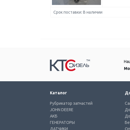
Срок поставки: В наличии
На
Мо
Каталог
До
Рубрикатор запчастей
Са
JOHN DEERE
До
АКБ
До
ГЕНЕРАТОРЫ
Бе
ДАТЧИКИ
Оп