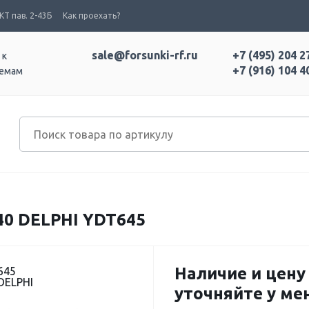
Т пав. 2-43Б
Как проехать?
sale@forsunki-rf.ru
+7 (495) 204 2
 к
+7 (916) 104 4
темам
 DELPHI YDT645
Наличие и цену
645
DELPHI
уточняйте у м