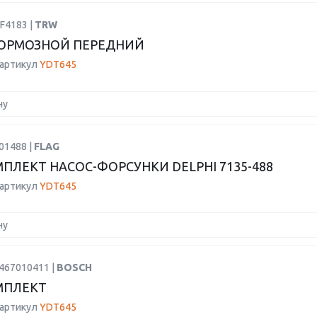
F4183 |
TRW
ОРМОЗНОЙ ПЕРЕДНИЙ
 артикул
YDT645
ну
01488 |
FLAG
ПЛЕКТ НАСОС-ФОРСУНКИ DELPHI 7135-488
 артикул
YDT645
ну
1467010411 |
BOSCH
МПЛЕКТ
 артикул
YDT645