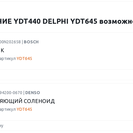
 YDT440 DELPHI YDT645 возможно 
F00N202658 |
BOSCH
ИК
 артикул
YDT645
94200-0670 |
DENSO
ЛЯЮЩИЙ СОЛЕНОИД
 артикул
YDT645
ну