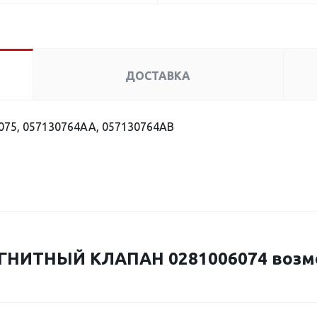
ДОСТАВКА
075, 057130764AA, 057130764AB
НИТНЫЙ КЛАПАН 0281006074 возм