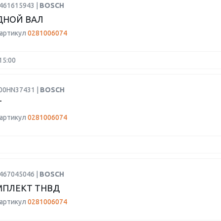
9461615943 |
BOSCH
ДНОЙ ВАЛ
 артикул
0281006074
15:00
F00HN37431 |
BOSCH
Т
 артикул
0281006074
1467045046 |
BOSCH
МПЛЕКТ ТНВД
 артикул
0281006074