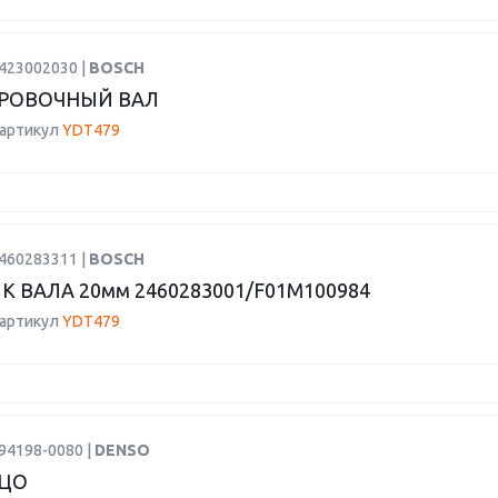
1423002030 |
BOSCH
РОВОЧНЫЙ ВАЛ
 артикул
YDT479
1460283311 |
BOSCH
К ВАЛА 20мм 2460283001/F01M100984
 артикул
YDT479
94198-0080 |
DENSO
ЬЦО