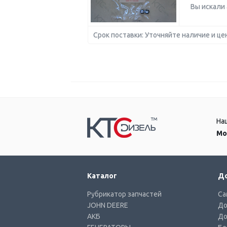
Вы искали
Срок поставки: Уточняйте наличие и це
На
Мо
Каталог
До
Рубрикатор запчастей
Са
JOHN DEERE
До
АКБ
До