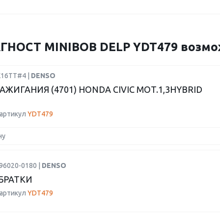
НОСТ MINIBOB DELP YDT479 возможн
K16TT#4 |
DENSO
АЖИГАНИЯ (4701) HONDA CIVIC MOT.1,3HYBRID
 артикул
YDT479
ну
96020-0180 |
DENSO
БРАТКИ
 артикул
YDT479