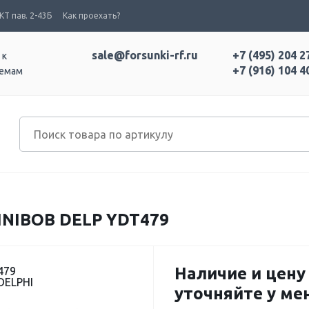
Т пав. 2-43Б
Как проехать?
sale@forsunki-rf.ru
+7 (495) 204 2
 к
+7 (916) 104 4
темам
NIBOB DELP YDT479
Наличие и цену
479
DELPHI
уточняйте у м