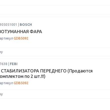
0305051001 |
BOSCH
ВОТУМАННАЯ ФАРА
 артикул
GDB5092
ну
7638 |
FEBI
 СТАБИЛИЗАТОРА ПЕРЕДНЕГО (Продаются
омплектом по 2 шт.!!!)
 артикул
GDB5092
ну