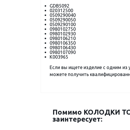
GDB5092
020312500
0509290040
0509290050
0509290100
0980102750
0980102930
0980106210
0980106350
0980106430
0980107090
K003965
Если вы ищете изделие с одним из
можете получить квалифицированну
Помимо КОЛОДКИ ТО
заинтересует: