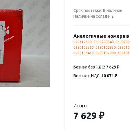
Срок поставки: В наличии
Наличие на складе: 2
Аналогичные номера в 
020312500
,
0509290040
,
0509290
0980102750
,
0980102930
,
098010
0980106430
,
0980107090
,
K00396
Безнал без НДС:
7 629 ₽
Безнал с НДС:
10 071 ₽
Итого:
7 629 ₽