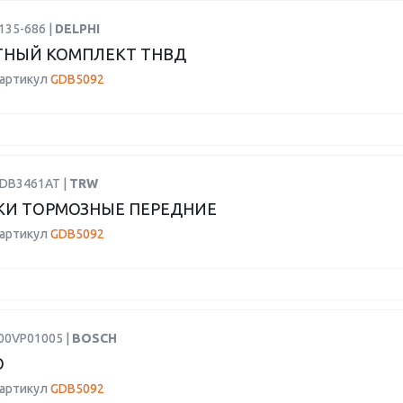
135-686 |
DELPHI
ТНЫЙ КОМПЛЕКТ ТНВД
 артикул
GDB5092
GDB3461AT |
TRW
КИ ТОРМОЗНЫЕ ПЕРЕДНИЕ
 артикул
GDB5092
F00VP01005 |
BOSCH
О
 артикул
GDB5092