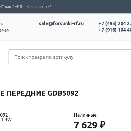
Т пав. 2-43Б
Как проехать?
sale@forsunki-rf.ru
+7 (495) 204 2
 к
+7 (916) 104 4
темам
 ПЕРЕДНИЕ GDB5092
5092
Наличные:
: TRW
7 629 ₽