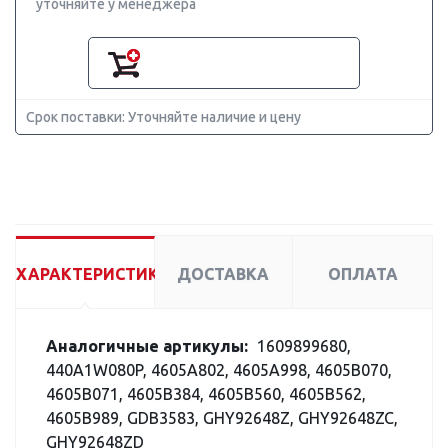
уточняйте у менеджера
Срок поставки: Уточняйте наличие и цену
ХАРАКТЕРИСТИКИ
ДОСТАВКА
ОПЛАТА
Аналогичные артикулы:
1609899680,
440A1W080P, 4605A802, 4605A998, 4605B070,
4605B071, 4605B384, 4605B560, 4605B562,
4605B989, GDB3583, GHY92648Z, GHY92648ZC,
GHY92648ZD