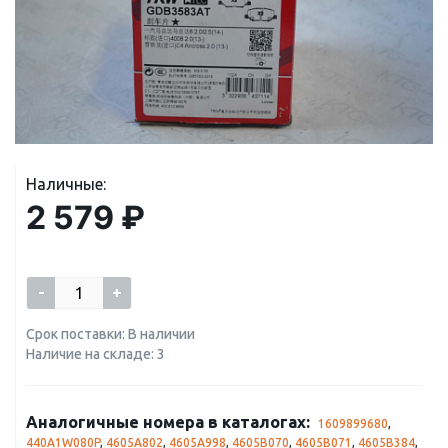
Наличные:
2 579 ₽
-
+
Срок поставки: В наличии
Наличие на складе: 3
Аналогичные номера в каталогах:
1609899680
,
440A1W080P
,
4605A802
,
4605A998
,
4605B070
,
4605B071
,
4605B384
,