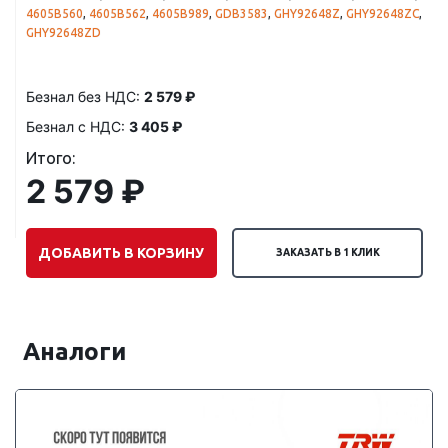
4605B560
,
4605B562
,
4605B989
,
GDB3583
,
GHY92648Z
,
GHY92648ZC
,
GHY92648ZD
Безнал без НДС:
2 579 ₽
Безнал с НДС:
3 405 ₽
Итого:
2 579 ₽
ДОБАВИТЬ В КОРЗИНУ
ЗАКАЗАТЬ В 1 КЛИК
Аналоги