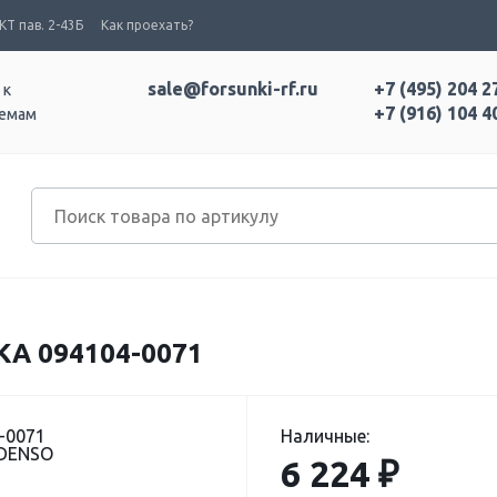
Т пав. 2-43Б
Как проехать?
sale@forsunki-rf.ru
+7 (495) 204 2
 к
+7 (916) 104 4
темам
 094104-0071
-0071
Наличные:
 DENSO
6 224 ₽