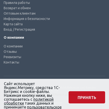
Правила работы
Возврат и обмен
Оптовым клиентам
Информация о безопасности
Карта сайта
Вход
/ Регистрация
О компании
О компании
Отзывы
Реквизиты
Контакты
Сайт использует
Яндекс.Метрику, средства 1С-
© КТС-Дизель – Комплектующие к топливным системам
Все права защищены, 2003 – 2025
Битрикс и cookie-файлы.
Согласие на обработку персональных данных
Нажимая кнопку ниже, вы
ПРИНЯТЬ
соглашаетесь с
политикой
Сайт создан в маркетинговом
обработки
таких данных и
агентстве KLUEV.BZ
принимаете
пользовательское