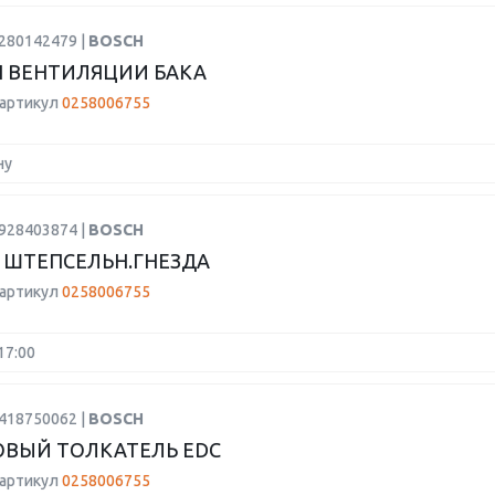
0280142479 |
BOSCH
 ВЕНТИЛЯЦИИ БАКА
 артикул
0258006755
ну
1928403874 |
BOSCH
 ШТЕПСЕЛЬН.ГНЕЗДА
 артикул
0258006755
17:00
2418750062 |
BOSCH
ВЫЙ ТОЛКАТЕЛЬ EDC
 артикул
0258006755