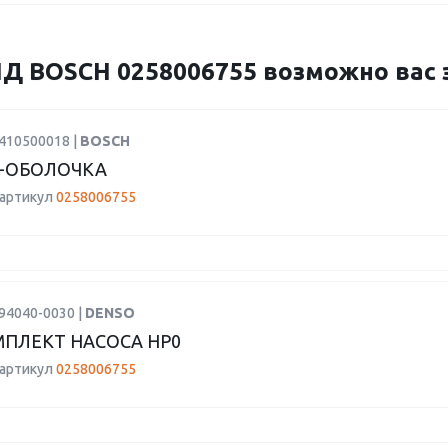
BOSCH 0258006755 возможно вас з
2410500018 |
BOSCH
-ОБОЛОЧКА
 артикул
0258006755
94040-0030 |
DENSO
ПЛЕКТ НАСОСА HP0
 артикул
0258006755