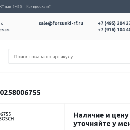
Т пав. 2-43Б
Как проехать?
sale@forsunki-rf.ru
+7 (495) 204 2
 к
+7 (916) 104 4
темам
0258006755
Наличие и цену
06755
 BOSCH
уточняйте у м