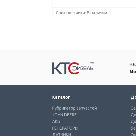
Срок поставки: В наличии
На
Мо
Каталог
До
Рубрикатор запчастей
Са
JOHN DEERE
До
АКБ
До
ГЕНЕРАТОРЫ
Бе
ДАТЧИКИ
Оп