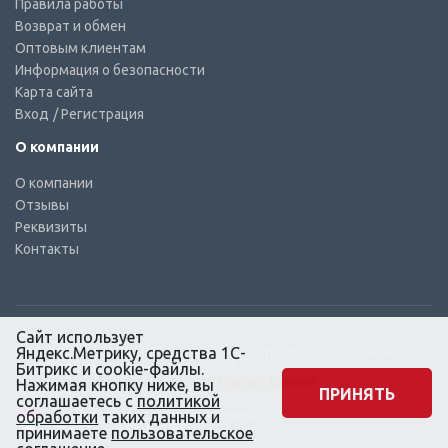
Правила работы
Возврат и обмен
Оптовым клиентам
Информация о безопасности
Карта сайта
Вход
/ Регистрация
О компании
О компании
Отзывы
Реквизиты
Контакты
Сайт использует
Яндекс.Метрику, средства 1С-
© КТС-Дизель – Комплектующие к топливным системам
Все права защищены, 2003 – 2025
Битрикс и cookie-файлы.
Согласие на обработку персональных данных
Нажимая кнопку ниже, вы
ПРИНЯТЬ
соглашаетесь с
политикой
Сайт создан в маркетинговом
обработки
таких данных и
агентстве KLUEV.BZ
принимаете
пользовательское