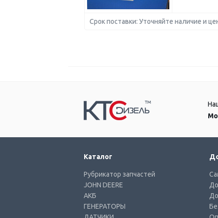
Срок поставки: Уточняйте наличие и це
На
Мо
Каталог
До
Рубрикатор запчастей
Са
JOHN DEERE
До
АКБ
До
ГЕНЕРАТОРЫ
Бе
ДАТЧИКИ
Оп