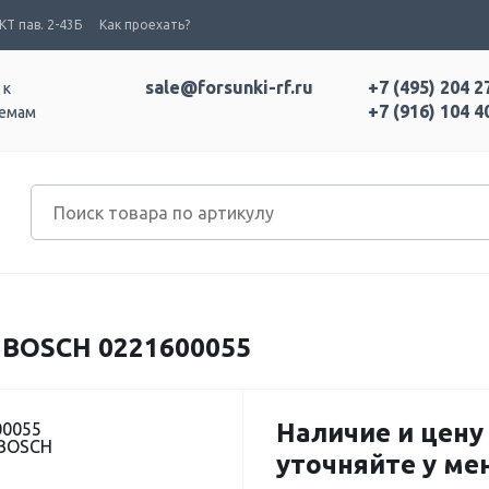
Т пав. 2-43Б
Как проехать?
sale@forsunki-rf.ru
+7 (495) 204 2
 к
+7 (916) 104 4
темам
OSCH 0221600055
Наличие и цену
00055
 BOSCH
уточняйте у м