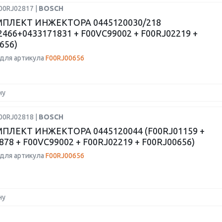
00RJ02817 |
BOSCH
ПЛЕКТ ИНЖЕКТОРА 0445120030/218
2466+0433171831 + F00VC99002 + F00RJ02219 +
656)
для артикула
F00RJ00656
ну
00RJ02818 |
BOSCH
ПЛЕКТ ИНЖЕКТОРА 0445120044 (F00RJ01159 +
878 + F00VC99002 + F00RJ02219 + F00RJ00656)
для артикула
F00RJ00656
ну