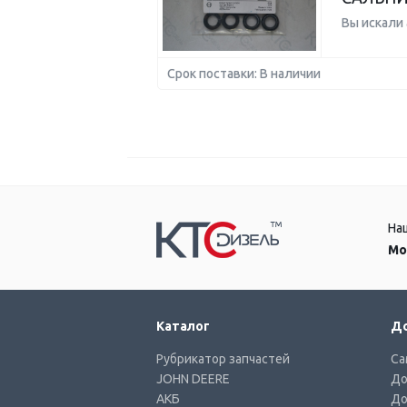
Вы искали
Срок поставки: В наличии
На
Мо
Каталог
До
Рубрикатор запчастей
Са
JOHN DEERE
До
АКБ
До