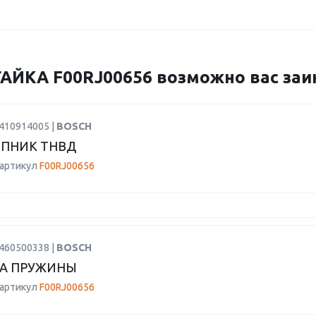
ЙКА F00RJ00656 возможно вас заин
2410914005 |
BOSCH
ПНИК ТНВД
 артикул
F00RJ00656
1460500338 |
BOSCH
КА ПРУЖИНЫ
 артикул
F00RJ00656