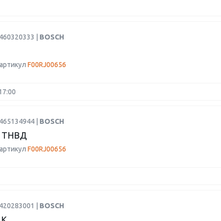
1460320333 |
BOSCH
 артикул
F00RJ00656
17:00
1465134944 |
BOSCH
 ТНВД
 артикул
F00RJ00656
1420283001 |
BOSCH
ИК