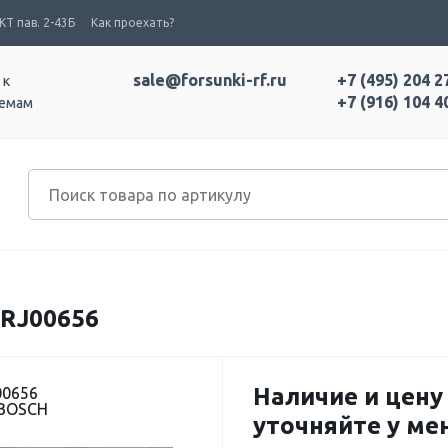
Т пав. 2-43Б
Как проехать?
sale@forsunki-rf.ru
+7 (495) 204 2
 к
+7 (916) 104 4
темам
RJ00656
Наличие и цену
00656
 BOSCH
уточняйте у м