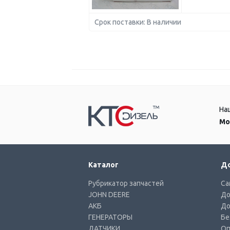
Срок поставки: В наличии
На
Мо
Каталог
До
Рубрикатор запчастей
Са
JOHN DEERE
До
АКБ
До
ГЕНЕРАТОРЫ
Бе
ДАТЧИКИ
Оп