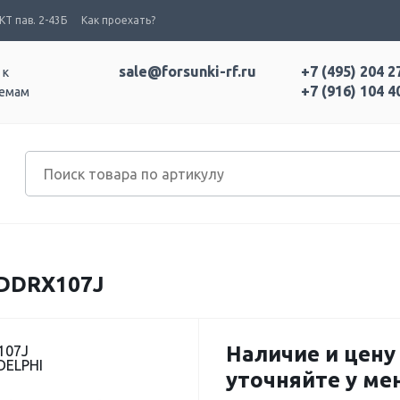
Т пав. 2-43Б
Как проехать?
sale@forsunki-rf.ru
+7 (495) 204 2
 к
+7 (916) 104 4
темам
DDRX107J
Наличие и цену
107J
DELPHI
уточняйте у м