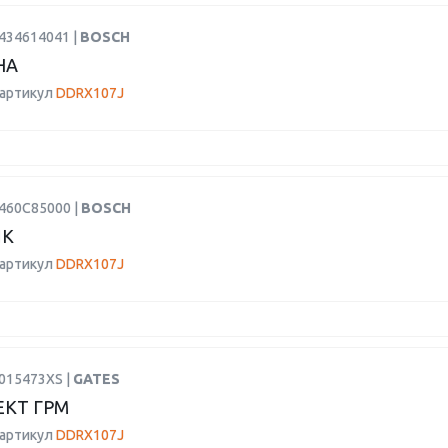
2434614041 |
BOSCH
НА
 артикул
DDRX107J
1460C85000 |
BOSCH
ИК
 артикул
DDRX107J
K015473XS |
GATES
КТ ГРМ
 артикул
DDRX107J