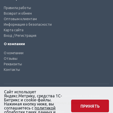
Правила работы
Возврат и обмен
Оптовым клиентам
Информация о безопасности
Карта сайта
Вход
/ Регистрация
О компании
О компании
Отзывы
Реквизиты
Контакты
Сайт использует
Яндекс.Метрику, средства 1С-
© КТС-Дизель – Комплектующие к топливным системам
Все права защищены, 2003 – 2025
Битрикс и cookie-файлы.
Согласие на обработку персональных данных
Нажимая кнопку ниже, вы
ПРИНЯТЬ
соглашаетесь с
политикой
Сайт создан в маркетинговом
обработки
таких данных и