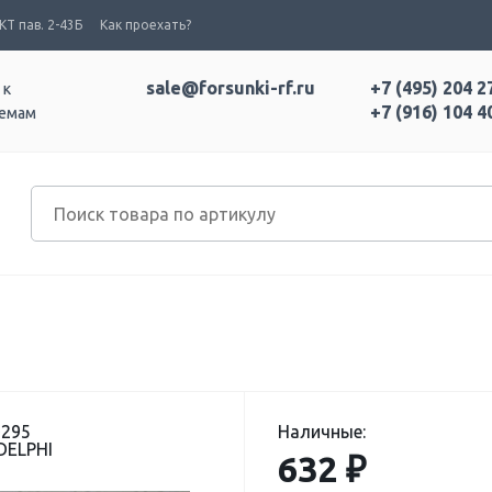
Т пав. 2-43Б
Как проехать?
sale@forsunki-rf.ru
+7 (495) 204 2
 к
+7 (916) 104 4
темам
-295
Наличные:
DELPHI
632 ₽