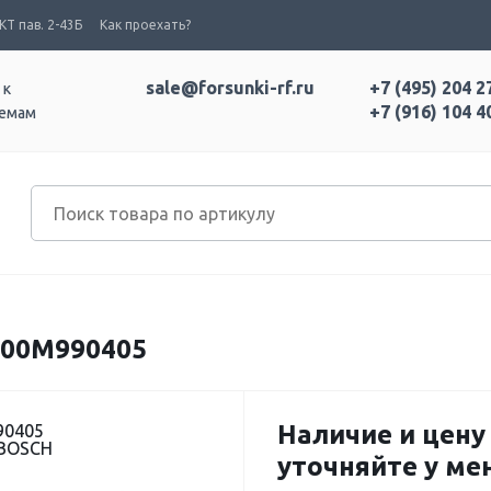
Т пав. 2-43Б
Как проехать?
sale@forsunki-rf.ru
+7 (495) 204 2
 к
+7 (916) 104 4
темам
00M990405
Наличие и цену
90405
 BOSCH
уточняйте у м