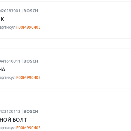
1420283001 |
BOSCH
ИК
 артикул
F00M990405
9441610011 |
BOSCH
НА
 артикул
F00M990405
3423120113 |
BOSCH
НОЙ БОЛТ
 артикул
F00M990405