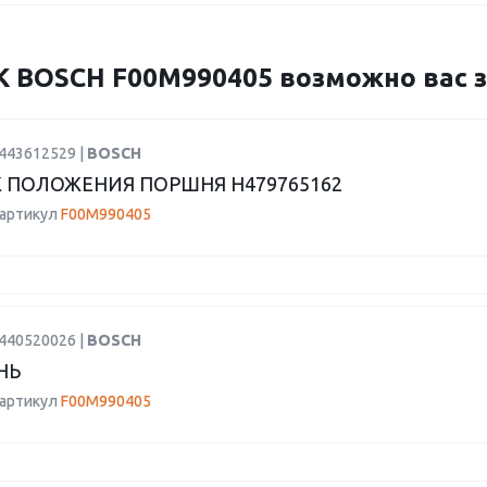
OSCH F00M990405 возможно вас за
9443612529 |
BOSCH
 ПОЛОЖЕНИЯ ПОРШНЯ H479765162
 артикул
F00M990405
2440520026 |
BOSCH
НЬ
 артикул
F00M990405