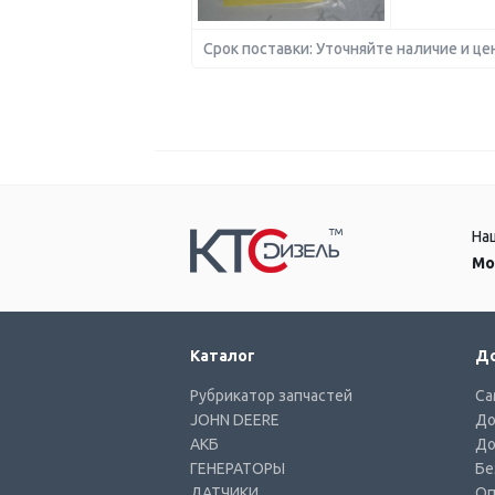
Срок поставки: Уточняйте наличие и це
На
Мо
Каталог
До
Рубрикатор запчастей
Са
JOHN DEERE
До
АКБ
До
ГЕНЕРАТОРЫ
Бе
ДАТЧИКИ
Оп