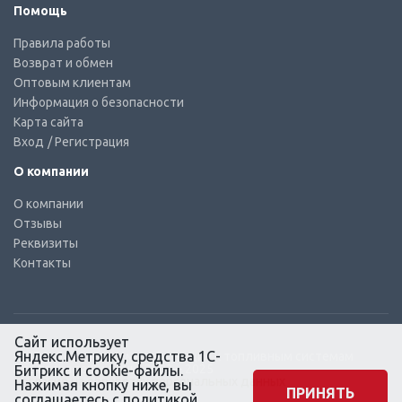
Помощь
Правила работы
Возврат и обмен
Оптовым клиентам
Информация о безопасности
Карта сайта
Вход
/ Регистрация
О компании
О компании
Отзывы
Реквизиты
Контакты
Сайт использует
Яндекс.Метрику, средства 1С-
© КТС-Дизель – Комплектующие к топливным системам
Все права защищены, 2003 – 2025
Битрикс и cookie-файлы.
Согласие на обработку персональных данных
Нажимая кнопку ниже, вы
ПРИНЯТЬ
соглашаетесь с
политикой