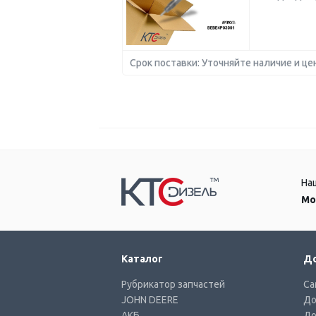
Срок поставки: Уточняйте наличие и це
На
Мо
Каталог
До
Рубрикатор запчастей
Са
JOHN DEERE
До
АКБ
До