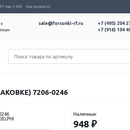
Т пав. 2-43Б
Как проехать?
sale@forsunki-rf.ru
+7 (495) 204 2
 к
+7 (916) 104 4
темам
АКОВКЕ) 7206-0246
0246
Наличные:
DELPHI
948 ₽