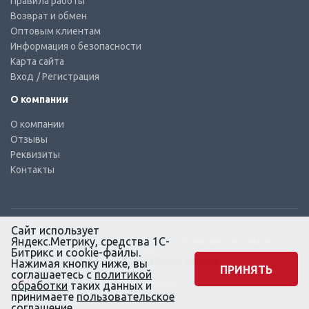
Правила работы
Возврат и обмен
Оптовым клиентам
Информация о безопасности
Карта сайта
Вход
/ Регистрация
О компании
О компании
Отзывы
Реквизиты
Контакты
Сайт использует
Яндекс.Метрику, средства 1С-
© КТС-Дизель – Комплектующие к топливным системам
Все права защищены, 2003 – 2025
Битрикс и cookie-файлы.
Согласие на обработку персональных данных
Нажимая кнопку ниже, вы
ПРИНЯТЬ
соглашаетесь с
политикой
Сайт создан в маркетинговом
обработки
таких данных и
агентстве KLUEV.BZ
принимаете
пользовательское
соглашение
.