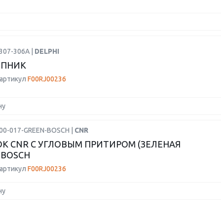
307-306A |
DELPHI
ПНИК
 артикул
F00RJ00236
ну
600-017-GREEN-BOSCH |
CNR
К CNR С УГЛОВЫМ ПРИТИРОМ (ЗЕЛЕНАЯ
 BOSCH
 артикул
F00RJ00236
ну