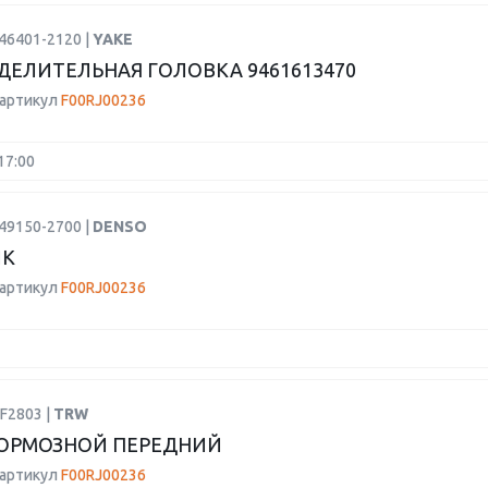
46401-2120 |
YAKE
ДЕЛИТЕЛЬНАЯ ГОЛОВКА 9461613470
 артикул
F00RJ00236
17:00
49150-2700 |
DENSO
ИК
 артикул
F00RJ00236
F2803 |
TRW
ОРМОЗНОЙ ПЕРЕДНИЙ
 артикул
F00RJ00236