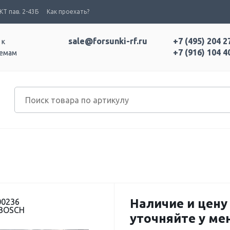
Т пав. 2-43Б
Как проехать?
sale@forsunki-rf.ru
+7 (495) 204 2
 к
+7 (916) 104 4
темам
Наличие и цену
00236
 BOSCH
уточняйте у м