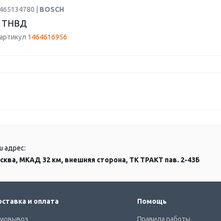
1465134780 |
BOSCH
 ТНВД
 артикул
1464616956
ш адрес:
сква, МКАД 32 км, внешняя сторона, ТК ТРАКТ пав. 2-43Б
ставка и оплата
Помощь
мовывоз
Правила работы