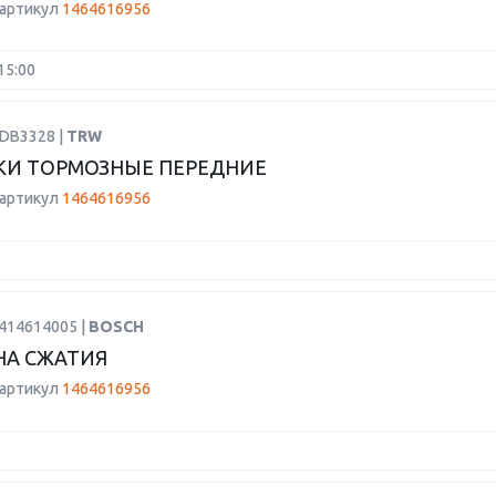
 артикул
1464616956
15:00
GDB3328 |
TRW
КИ ТОРМОЗНЫЕ ПЕРЕДНИЕ
 артикул
1464616956
2414614005 |
BOSCH
НА СЖАТИЯ
 артикул
1464616956