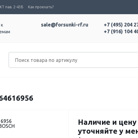
Т пав. 2-43Б
Как проехать?
sale@forsunki-rf.ru
+7 (495) 204 2
 к
+7 (916) 104 4
темам
64616956
Наличие и цену
16956
 BOSCH
уточняйте у м