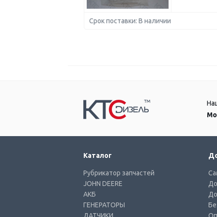
Срок поставки: В наличии
На
Мо
Каталог
До
Рубрикатор запчастей
Са
JOHN DEERE
До
АКБ
До
ГЕНЕРАТОРЫ
Бе
ДАТЧИКИ
Оп