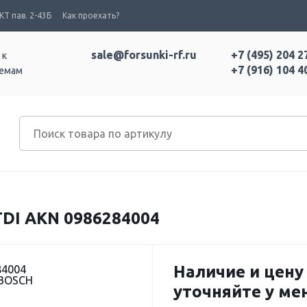
Т пав. 2-43Б
Как проехать?
sale@forsunki-rf.ru
+7 (495) 204 2
 к
+7 (916) 104 4
темам
DI AKN 0986284004
Наличие и цену
84004
 BOSCH
уточняйте у м