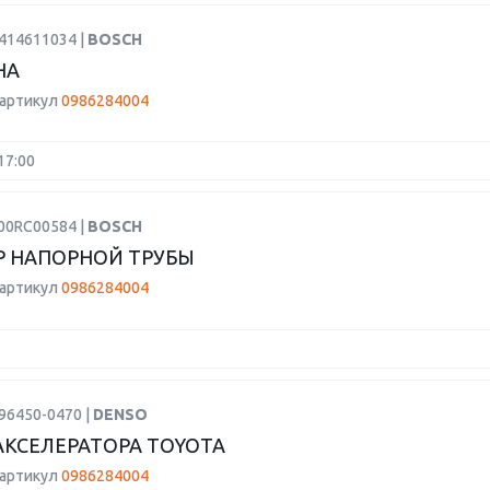
1414611034 |
BOSCH
НА
 артикул
0986284004
17:00
F00RC00584 |
BOSCH
 НАПОРНОЙ ТРУБЫ
 артикул
0986284004
96450-0470 |
DENSO
АКСЕЛЕРАТОРА TOYOTA
 артикул
0986284004