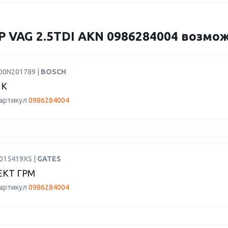
AG 2.5TDI AKN 0986284004 возможн
F00N201789 |
BOSCH
ИК
 артикул
0986284004
K015419XS |
GATES
КТ ГРМ
 артикул
0986284004