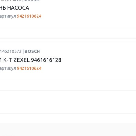
Ь НАСОСА
 артикул
9421610624
H146210572 |
BOSCH
К-Т ZEXEL 9461616128
 артикул
9421610624