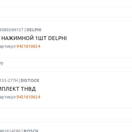
9308036N1ST |
DELPHI
НАЖИМНОЙ 1ШТ DELPHI
 артикул
9421610624
ну
135-277H |
DISTOCK
МПЛЕКТ ТНВД
 артикул
9421610624
9461614286 |
BOSCH