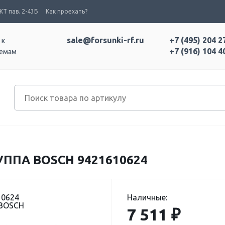
Т пав. 2-43Б
Как проехать?
sale@forsunki-rf.ru
+7 (495) 204 2
 к
+7 (916) 104 4
темам
ППА BOSCH 9421610624
10624
Наличные:
 BOSCH
7 511 ₽