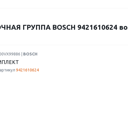
НАЯ ГРУППА BOSCH 9421610624 во
F00VX99886 |
BOSCH
МПЛЕКТ
 артикул
9421610624