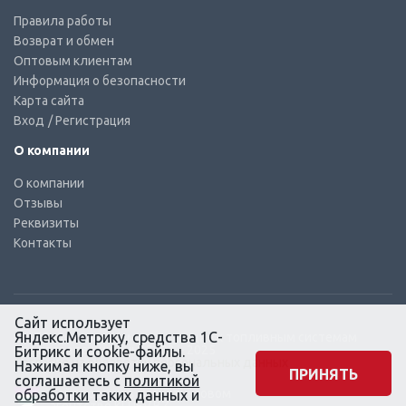
Правила работы
Возврат и обмен
Оптовым клиентам
Информация о безопасности
Карта сайта
Вход
/ Регистрация
О компании
О компании
Отзывы
Реквизиты
Контакты
Сайт использует
Яндекс.Метрику, средства 1С-
© КТС-Дизель – Комплектующие к топливным системам
Все права защищены, 2003 – 2025
Битрикс и cookie-файлы.
Согласие на обработку персональных данных
Нажимая кнопку ниже, вы
ПРИНЯТЬ
соглашаетесь с
политикой
Сайт создан в маркетинговом
обработки
таких данных и