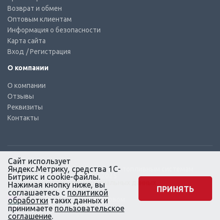
Возврат и обмен
Оптовым клиентам
Информация о безопасности
Карта сайта
Вход
/ Регистрация
О компании
О компании
Отзывы
Реквизиты
Контакты
Сайт использует
Яндекс.Метрику, средства 1С-
© КТС-Дизель – Комплектующие к топливным системам
Все права защищены, 2003 – 2025
Битрикс и cookie-файлы.
Согласие на обработку персональных данных
Нажимая кнопку ниже, вы
ПРИНЯТЬ
соглашаетесь с
политикой
Сайт создан в маркетинговом
обработки
таких данных и
агентстве KLUEV.BZ
принимаете
пользовательское
соглашение
.