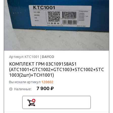
Артикул: KTC1001 |
DAYCO
КОМПЛЕКТ ГРМ 03C109158AS1
(ATC1001+GTC1002+GTC1003+STC1002+STC
1003(2шт)+TCH1001)
Вы искали артикул
120602
7 900 ₽
Наличные: