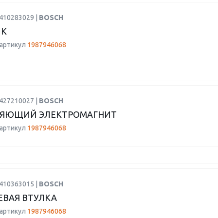
2410283029 |
BOSCH
ИК
 артикул
1987946068
2427210027 |
BOSCH
ЛЯЮЩИЙ ЭЛЕКТРОМАГНИТ
 артикул
1987946068
2410363015 |
BOSCH
ВАЯ ВТУЛКА
 артикул
1987946068