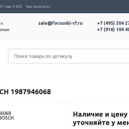
Т пав. 2-43Б
Как проехать?
sale@forsunki-rf.ru
+7 (495) 204 2
 к
+7 (916) 104 4
темам
CH 1987946068
Наличие и цену
46068
 BOSCH
уточняйте у м