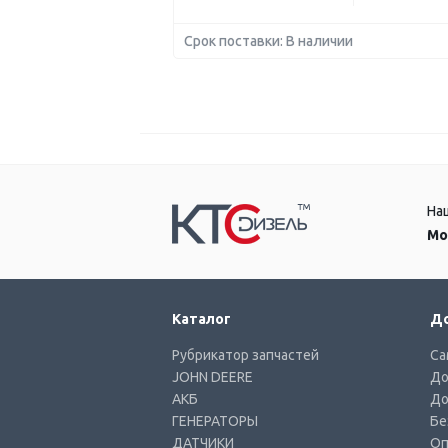
Срок поставки: В наличии
На
Мо
Каталог
До
Рубрикатор запчастей
Са
JOHN DEERE
До
АКБ
До
ГЕНЕРАТОРЫ
Бе
ДАТЧИКИ
Оп