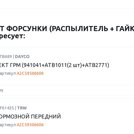
 ФОРСУНКИ (РАСПЫЛИТЕЛЬ + ГАЙКА
ресует:
TB689 |
DAYCO
Т ГРМ (941041+ATB1011(2 шт)+ATB2771)
 артикул
A2C59506606
ну
F6143S |
TRW
ОРМОЗНОЙ ПЕРЕДНИЙ
 артикул
A2C59506606