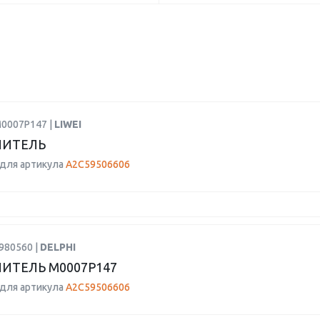
M0007P147 |
LIWEI
ЛИТЕЛЬ
для артикула
A2C59506606
980560 |
DELPHI
ИТЕЛЬ M0007P147
для артикула
A2C59506606