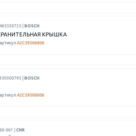
1465530725 |
BOSCH
ХРАНИТЕЛЬНАЯ КРЫШКА
 артикул
A2C59506606
1330300795 |
BOSCH
 артикул
A2C59506606
80-001 |
CNR