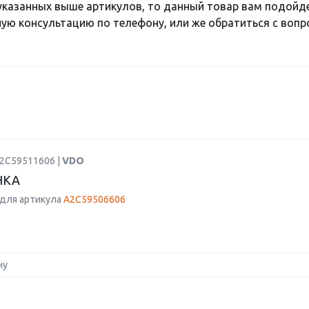
 указанных выше артикулов, то данный товар вам подойд
ю консультацию по телефону, или же обратиться с вопро
A2C59511606 |
VDO
НКА
для артикула
A2C59506606
ну