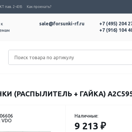
Т пав. 2-43Б
Как проехать?
sale@forsunki-rf.ru
+7 (495) 204 2
 к
+7 (916) 104 4
темам
И (РАСПЫЛИТЕЛЬ + ГАЙКА) A2C595
506606
Наличные:
: VDO
9 213 ₽